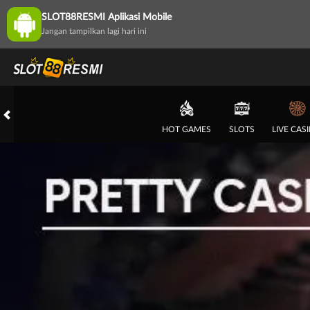
SLOT88RESMI Aplikasi Mobile
Jangan tampilkan lagi hari ini
HOT GAMES
SLOTS
LIVE CAS