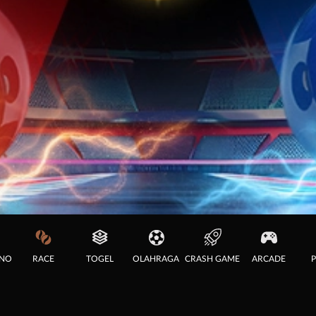
INO
RACE
TOGEL
OLAHRAGA
CRASH GAME
ARCADE