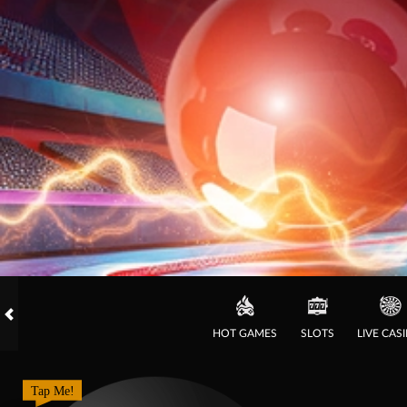
HOT GAMES
SLOTS
LIVE CAS
Tap Me!