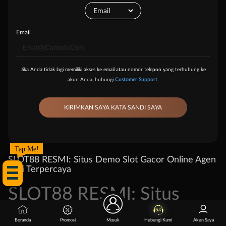
Email
Jika Anda tidak lagi memiliki akses ke email atau nomor telepon yang terhubung ke
akun Anda, hubungi
Customer Support
.
Tap Me!
SLOT88 RESMI: Situs Demo Slot Gacor Online Agen
Judi Terpercaya
SLOT88 RESMI: Situs
Demo Slot Gacor Online
Beranda
Promosi
Masuk
Hubungi Kami
Akun Saya