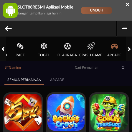
×
SLOT88RESMI Aplikasi Mobile
UNDUH
Jangan tampilkan lagi hari ini
SINO
RACE
TOGEL
OLAHRAGA
CRASH GAME
ARCADE
BTGaming
SEMUA PERMAINAN
ARCADE