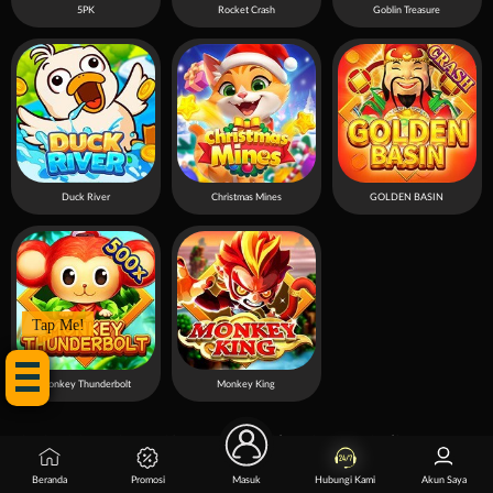
5PK
Rocket Crash
Goblin Treasure
Duck River
Christmas Mines
GOLDEN BASIN
Tap Me!
Monkey Thunderbolt
Monkey King
SLOT88 RESMI: Situs Demo Slot Gacor Online Agen
Judi Terpercaya
Beranda
Promosi
Masuk
Hubungi Kami
Akun Saya