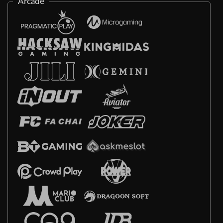
Arcade