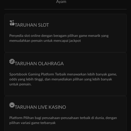
Ayam
TARUHAN SLOT
Penyedia slot online dengan beragam pilihan game menarik yang
memudahkan pemain untuk mencapai jackpot
TARUHAN OLAHRAGA
Sportsbook Gaming Platform Terbaik menawarkan lebih banyak game,
odds yang lebih tinggi, dan menyediakan pilihan yang lebih banyak
untuk pemain.
TARUHAN LIVE KASINO
Platform Pilihan bagi perusahaan-perusahaan terbaik di dunia, dengan
pilihan variasi game terbanyak