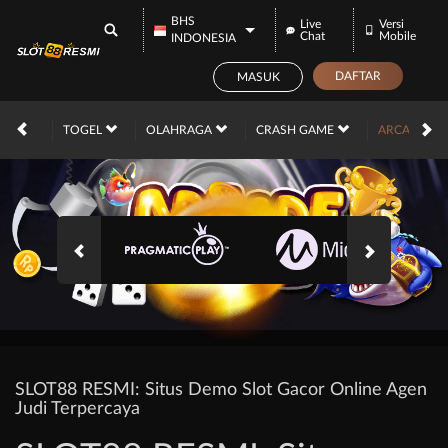
BHS
Live
Versi
Chat
Mobile
INDONESIA
DAFTAR
MASUK
ACE
TOGEL
OLAHRAGA
CRASH GAME
ARCADE
SLOT88 RESMI: Situs Demo Slot Gacor Online Agen
Judi Terpercaya