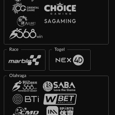
Race
Togel
Olahraga