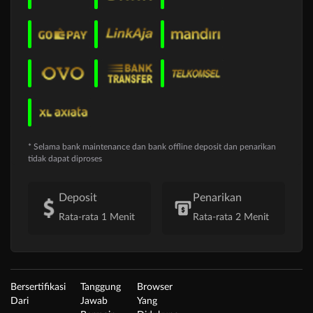
* Selama bank maintenance dan bank offline deposit dan penarikan
tidak dapat diproses
Deposit
Penarikan
Rata-rata 1 Menit
Rata-rata 2 Menit
Bersertifikasi
Tanggung
Browser
Dari
Jawab
Yang