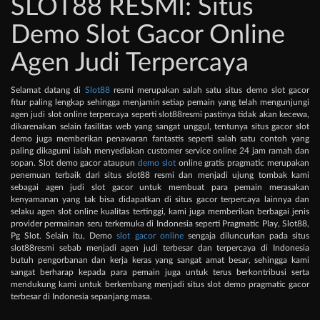
SLOT88 RESMI: Situs
Demo Slot Gacor Online
Agen Judi Terpercaya
Selamat datang di
Slot88
resmi merupakan salah satu situs demo slot gacor
fitur paling lengkap sehingga menjamin setiap pemain yang telah mengunjungi
agen judi slot online terpercaya seperti slot88resmi pastinya tidak akan kecewa,
dikarenakan selain fasilitas web yang sangat unggul, tentunya situs gacor slot
demo juga memberikan penawaran fantastis seperti salah satu contoh yang
paling dikagumi ialah menyediakan customer service online 24 jam ramah dan
sopan. Slot demo gacor ataupun
demo slot
online gratis pragmatic merupakan
penemuan terbaik dari situs slot88 resmi dan menjadi ujung tombak kami
sebagai agen judi slot gacor untuk membuat para pemain merasakan
kenyamanan yang tak bisa didapatkan di situs gacor terpercaya lainnya dan
selaku agen slot online kualitas tertinggi, kami juga memberikan berbagai jenis
provider permainan seru terkemuka di Indonesia seperti Pragmatic Play, Slot88,
Pg Slot. Selain itu, Demo
slot gacor online
sengaja diluncurkan pada situs
slot88resmi sebab menjadi agen judi terbesar dan terpercaya di Indonesia
butuh pengorbanan dan kerja keras yang sangat amat besar, sehingga kami
sangat berharap kepada para pemain juga untuk terus berkontribusi serta
mendukung kami untuk berkembang menjadi situs slot demo pragmatic gacor
terbesar di Indonesia sepanjang masa.