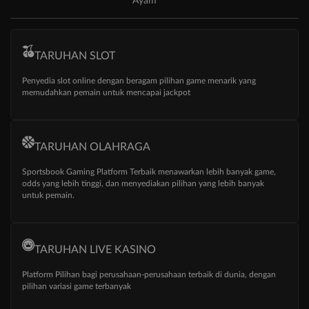
Ayam
TARUHAN SLOT
Penyedia slot online dengan beragam pilihan game menarik yang
memudahkan pemain untuk mencapai jackpot
TARUHAN OLAHRAGA
Sportsbook Gaming Platform Terbaik menawarkan lebih banyak game,
odds yang lebih tinggi, dan menyediakan pilihan yang lebih banyak
untuk pemain.
TARUHAN LIVE KASINO
Platform Pilihan bagi perusahaan-perusahaan terbaik di dunia, dengan
pilihan variasi game terbanyak