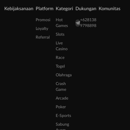
Kebijaksanaan
Platform
Kategori
Dukungan
Komunitas
Promosi
Hot
+628138
Games
9798898
Loyalty
Slots
Referral
Live
Casino
Race
Togel
Olahraga
Crash
Game
Arcade
Poker
E-Sports
Sabung