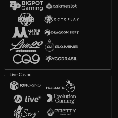
Live Casino