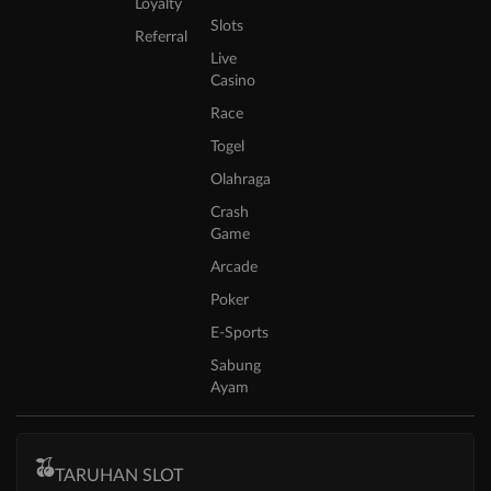
Loyalty
Slots
Referral
Live
Casino
Race
Togel
Olahraga
Crash
Game
Arcade
Poker
E-Sports
Sabung
Ayam
TARUHAN SLOT