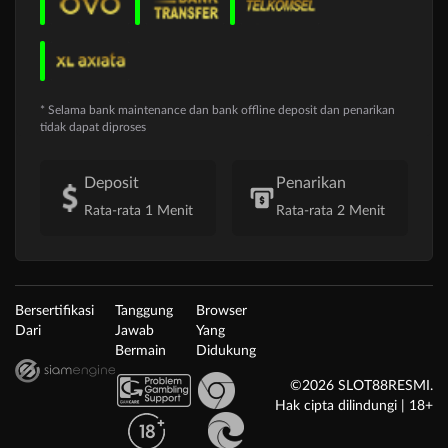
* Selama bank maintenance dan bank offline deposit dan penarikan
tidak dapat diproses
Deposit
Penarikan
Rata-rata 1 Menit
Rata-rata 2 Menit
Bersertifikasi
Tanggung
Browser
Dari
Jawab
Yang
Bermain
Didukung
©2026 SLOT88RESMI.
Hak cipta dilindungi | 18+