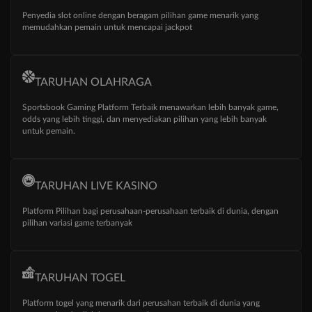
Penyedia slot online dengan beragam pilihan game menarik yang
memudahkan pemain untuk mencapai jackpot
TARUHAN OLAHRAGA
Sportsbook Gaming Platform Terbaik menawarkan lebih banyak game,
odds yang lebih tinggi, dan menyediakan pilihan yang lebih banyak
untuk pemain.
TARUHAN LIVE KASINO
Platform Pilihan bagi perusahaan-perusahaan terbaik di dunia, dengan
pilihan variasi game terbanyak
TARUHAN TOGEL
Platform togel yang menarik dari perusahan terbaik di dunia yang