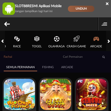
×
SLOT88RESMI Aplikasi Mobile
UNDUH
Jangan tampilkan lagi hari ini
SINO
RACE
TOGEL
OLAHRAGA
CRASH GAME
ARCADE
Fachai
SEMUA PERMAINAN
FISHING
ARCADE