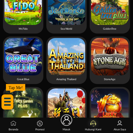
Mr.Fido
Sea World
GoldenTree
Great Blue
Amazing Thailand
StoneAge
Tap Me!
Beranda
Promosi
Masuk
Hubungi Kami
Akun Saya
Fairy Garden
Emperor Gate
Lucky Fortune