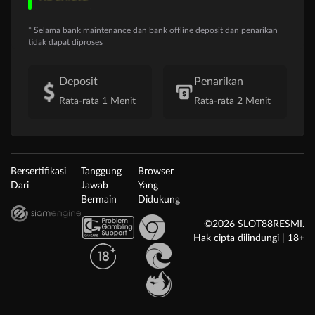
* Selama bank maintenance dan bank offline deposit dan penarikan
tidak dapat diproses
Deposit
Penarikan
Rata-rata 1 Menit
Rata-rata 2 Menit
Bersertifikasi
Tanggung
Browser
Dari
Jawab
Yang
Bermain
Didukung
©2026 SLOT88RESMI.
Hak cipta dilindungi | 18+