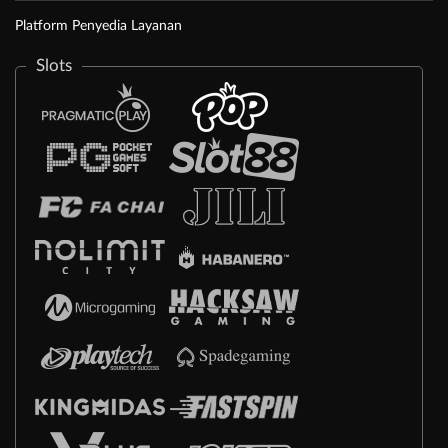
Platform Penyedia Layanan
Slots