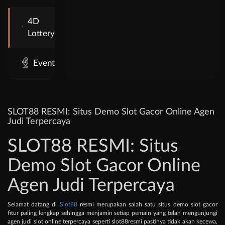
4D
Lottery
Event
SLOT88 RESMI: Situs Demo Slot Gacor Online Agen
Judi Terpercaya
SLOT88 RESMI: Situs
Demo Slot Gacor Online
Agen Judi Terpercaya
Selamat datang di
Slot88
resmi merupakan salah satu situs demo slot gacor
fitur paling lengkap sehingga menjamin setiap pemain yang telah mengunjungi
agen judi slot online terpercaya seperti slot88resmi pastinya tidak akan kecewa,