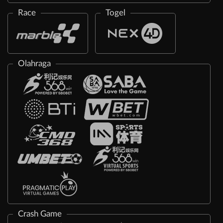
Race
Togel
Olahraga
Crash Game