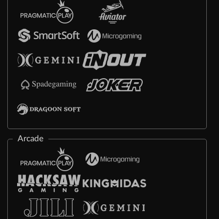
Arcade