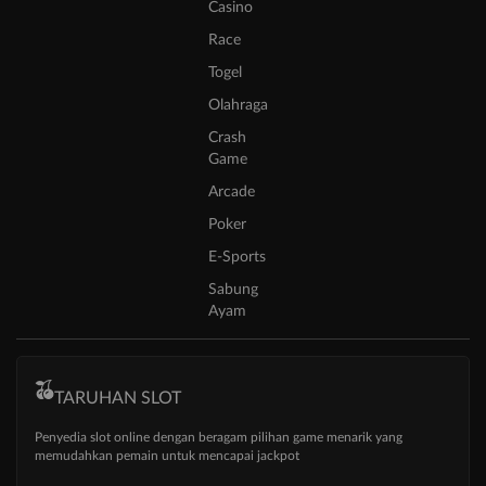
Casino
Race
Togel
Olahraga
Crash
Game
Arcade
Poker
E-Sports
Sabung
Ayam
TARUHAN SLOT
Penyedia slot online dengan beragam pilihan game menarik yang
memudahkan pemain untuk mencapai jackpot